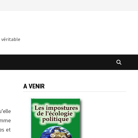
 véritable
A VENIR
’elle
homme
es et