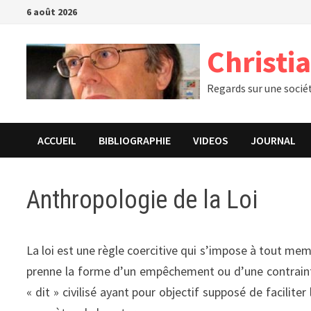
Passer
6 août 2026
au
contenu
Christi
Regards sur une socié
ACCUEIL
BIBLIOGRAPHIE
VIDEOS
JOURNAL
Anthropologie de la Loi
La loi est une règle coercitive qui s’impose à tout memb
prenne la forme d’un empêchement ou d’une contrainte
« dit » civilisé ayant pour objectif supposé de facilit