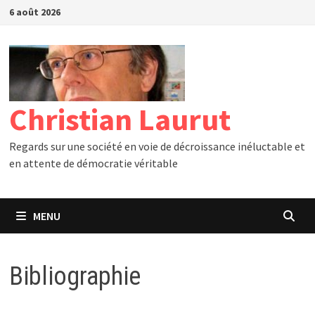
Passer
6 août 2026
au
contenu
Christian Laurut
Regards sur une société en voie de décroissance inéluctable et
en attente de démocratie véritable
MENU
Bibliographie