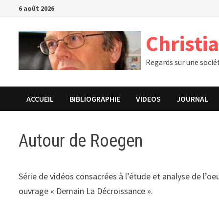
Passer
6 août 2026
au
contenu
Christi
Regards sur une socié
ACCUEIL
BIBLIOGRAPHIE
VIDEOS
JOURNAL
Autour de Roegen
Série de vidéos consacrées à l’étude et analyse de l
ouvrage « Demain La Décroissance ».