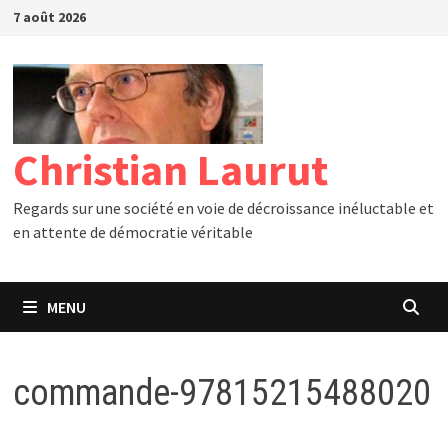
Passer
7 août 2026
au
contenu
Christian Laurut
Regards sur une société en voie de décroissance inéluctable et
en attente de démocratie véritable
MENU
commande-97815215488020