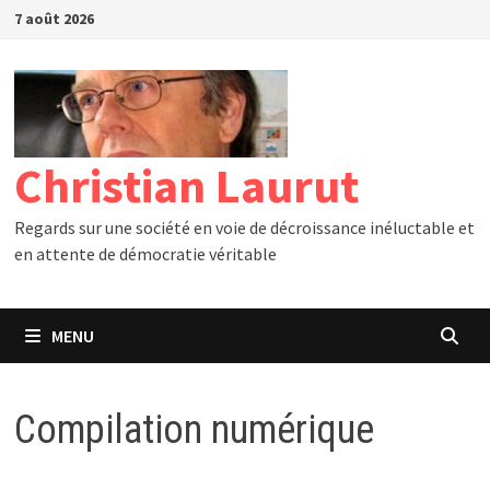
Passer
7 août 2026
au
contenu
Christian Laurut
Regards sur une société en voie de décroissance inéluctable et
en attente de démocratie véritable
MENU
Compilation numérique