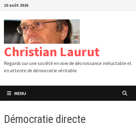
Passer
10 août 2026
au
contenu
Christian Laurut
Regards sur une société en voie de décroissance inéluctable et
en attente de démocratie véritable
MENU
Démocratie directe