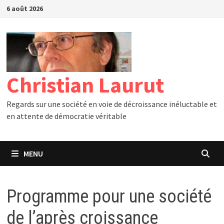
Passer
6 août 2026
au
contenu
Christian Laurut
Regards sur une société en voie de décroissance inéluctable et
en attente de démocratie véritable
MENU
Programme pour une société
de l’après croissance