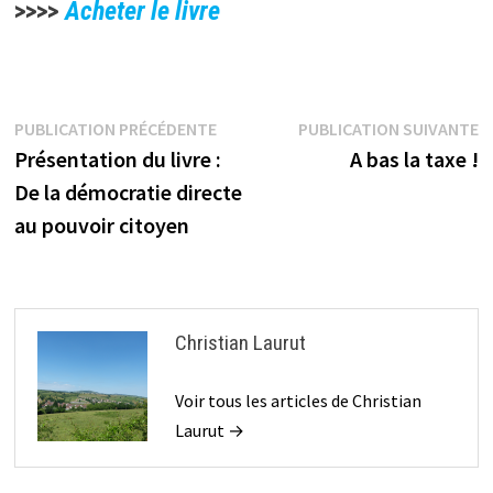
>>>>
Acheter le livre
Navigation
Publication
P
PUBLICATION PRÉCÉDENTE
PUBLICATION SUIVANTE
précédente :
s
Présentation du livre :
A bas la taxe !
de
De la démocratie directe
l’article
au pouvoir citoyen
Christian Laurut
Voir tous les articles de Christian
Laurut →