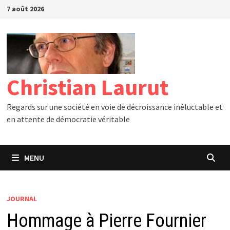
Passer
7 août 2026
au
contenu
Christian Laurut
Regards sur une société en voie de décroissance inéluctable et
en attente de démocratie véritable
MENU
JOURNAL
Hommage à Pierre Fournier