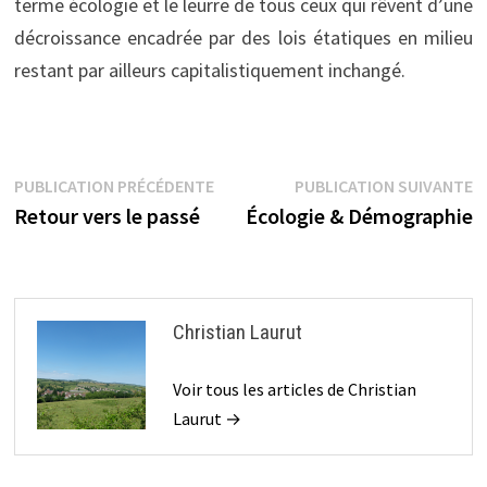
terme écologie et le leurre de tous ceux qui rêvent d’une
décroissance encadrée par des lois étatiques en milieu
restant par ailleurs capitalistiquement inchangé.
Navigation
Publication
P
PUBLICATION PRÉCÉDENTE
PUBLICATION SUIVANTE
précédente :
s
Retour vers le passé
Écologie & Démographie
de
l’article
Christian Laurut
Voir tous les articles de Christian
Laurut →