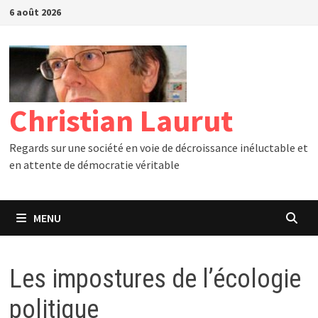
Passer
6 août 2026
au
contenu
Christian Laurut
Regards sur une société en voie de décroissance inéluctable et
en attente de démocratie véritable
MENU
Les impostures de l’écologie
politique