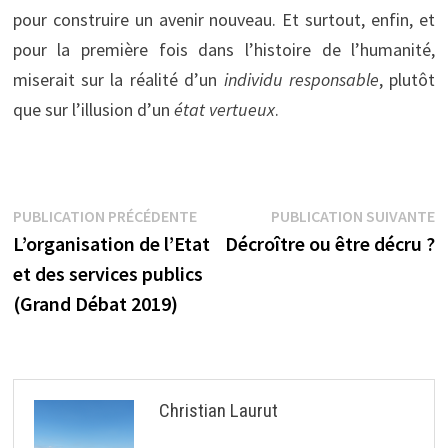
pour construire un avenir nouveau. Et surtout, enfin, et
pour la première fois dans l’histoire de l’humanité,
miserait sur la réalité d’un
individu responsable
, plutôt
que sur l’illusion d’un
état vertueux
.
Navigation
Publication
P
PUBLICATION PRÉCÉDENTE
PUBLICATION SUIVANTE
précédente :
s
L’organisation de l’Etat
Décroître ou être décru ?
de
et des services publics
l’article
(Grand Débat 2019)
Christian Laurut