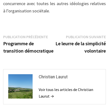
concurrence avec toutes les autres idéologies relatives
à l’organisation sociétale.
Navigation
Publication
P
PUBLICATION PRÉCÉDENTE
PUBLICATION SUIVANTE
précédente :
s
Programme de
Le leurre de la simplicité
de
transition démocratique
volontaire
l’article
Christian Laurut
Voir tous les articles de Christian
Laurut →