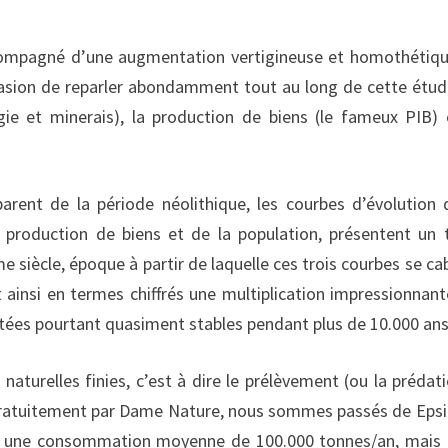
ompagné d’une augmentation vertigineuse et homothétiq
asion de reparler abondamment tout au long de cette étude
ie et minerais), la production de biens (le fameux PIB) 
arent de la période néolithique, les courbes d’évolution 
 production de biens et de la population, présentent un 
me siècle, époque à partir de laquelle ces trois courbes se ca
ainsi en termes chiffrés une multiplication impressionnant
tées pourtant quasiment stables pendant plus de 10.000 ans
turelles finies, c’est à dire le prélèvement (ou la prédati
e gratuitement par Dame Nature, nous sommes passés de Epsi
oit une consommation moyenne de 100.000 tonnes/an, mais