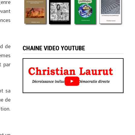
genre
evant
ences
nd de
CHAINE VIDEO YOUTUBE
lèmes
t par
nt sa
ue de
tion.
nt un