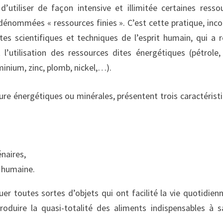
’utiliser de façon intensive et illimitée certaines resso
 dénommées « ressources finies ». C’est cette pratique, inc
es scientifiques et techniques de l’esprit humain, qui a 
 l’utilisation des ressources dites énergétiques (pétrole,
minium, zinc, plomb, nickel,…).
ture énergétiques ou minérales, présentent trois caractérist
énaires,
e humaine.
uer toutes sortes d’objets qui ont facilité la vie quotidien
oduire la quasi-totalité des aliments indispensables à s