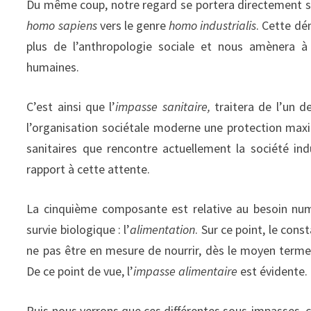
Du même coup, notre regard se portera directement su
homo sapiens
vers le genre
homo industrialis
. Cette dé
plus de l’anthropologie sociale et nous amènera à
humaines.
C’est ainsi que l’
impasse sanitaire,
traitera de l’un 
l’organisation sociétale moderne une protection maxi
sanitaires que rencontre actuellement la société indu
rapport à cette attente.
La cinquième composante est relative au besoin num
survie biologique : l’
alimentation
. Sur ce point, le cons
ne pas être en mesure de nourrir, dès le moyen terme,
De ce point de vue, l’
impasse alimentaire
est évidente.
Puis nous verrons que ces différentes sous-impasses, c