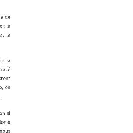
ue de
 : la
et la
de la
tracé
brent
e, en
.
on si
lon à
 nous