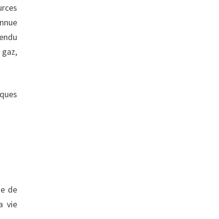
urces
onnue
rendu
 gaz,
iques
ne de
a vie