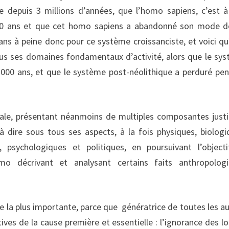
e depuis 3 millions d’années, que l’homo sapiens, c’est à
000 ans et que cet homo sapiens a abandonné son mode d
ans à peine donc pour ce système croissanciste, et voici qu’
ous ses domaines fondamentaux d’activité, alors que le sy
0.000 ans, et que le système post-néolithique a perduré pe
ale, présentant néanmoins de multiples composantes justi
 dire sous tous ses aspects, à la fois physiques, biologi
x, psychologiques et politiques, en poursuivant l’object
o décrivant et analysant certains faits anthropologi
e la plus importante, parce que génératrice de toutes les au
ves de la cause première et essentielle : l’ignorance des lo