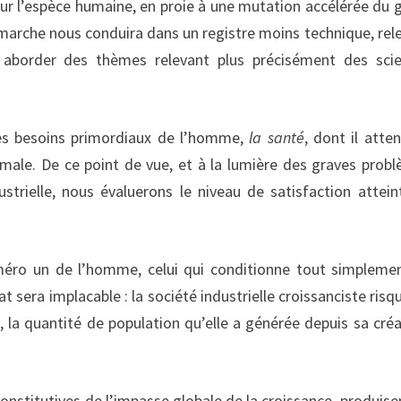
r l’espèce humaine, en proie à une mutation accélérée du 
marche nous conduira dans un registre moins technique, rel
 aborder des thèmes relevant plus précisément des sci
des besoins primordiaux de l’homme,
la santé
, dont il atte
male. De ce point de vue, et à la lumière des graves prob
strielle, nous évaluerons le niveau de satisfaction attein
éro un de l’homme, celui qui conditionne tout simpleme
tat sera implacable : la société industrielle croissanciste risq
 la quantité de population qu’elle a générée depuis sa créa
onstitutives de l’impasse globale de la croissance, produise