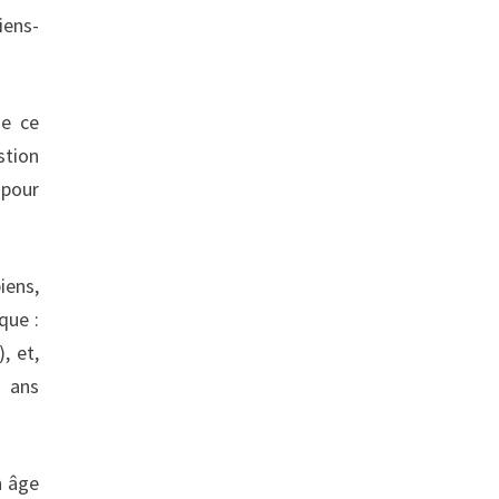
iens-
de ce
stion
 pour
iens,
que :
, et,
0 ans
n âge