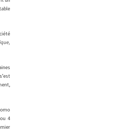
table
ciété
ique,
aines
s’est
ment,
 homo
 ou 4
emier