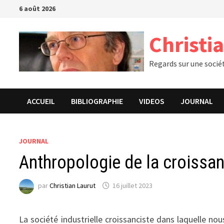
Passer
6 août 2026
au
contenu
Christi
Regards sur une socié
ACCUEIL
BIBLIOGRAPHIE
VIDEOS
JOURNAL
JOURNAL
Anthropologie de la croissa
par
Christian Laurut
16 juillet 2023
La société industrielle croissanciste dans laquelle nou