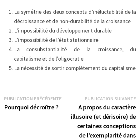
La symétrie des deux concepts d’inéluctabilité de la
décroissance et de non-durabilité de la croissance
L’impossibilité du développement durable
L’impossibilité de l’état stationnaire
La consubstantialité de la croissance, du
capitalisme et de l’oligocratie
La nécessité de sortir complètement du capitalisme
Navigation
Publication
P
PUBLICATION PRÉCÉDENTE
PUBLICATION SUIVANTE
précédente :
s
Pourquoi décroître ?
A propos du caractère
de
illusoire (et dérisoire) de
l’article
certaines conceptions
de l’exemplarité dans