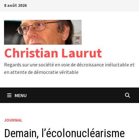
Passer
8 août 2026
au
contenu
Christian Laurut
Regards sur une société en voie de décroissance inéluctable et
en attente de démocratie véritable
MENU
JOURNAL
Demain, l’écolonucléarisme