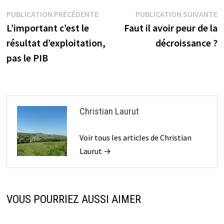
Navigation
Publication
P
PUBLICATION PRÉCÉDENTE
PUBLICATION SUIVANTE
précédente :
s
L’important c’est le
Faut il avoir peur de la
de
résultat d’exploitation,
décroissance ?
l’article
pas le PIB
Christian Laurut
Voir tous les articles de Christian
Laurut →
VOUS POURRIEZ AUSSI AIMER