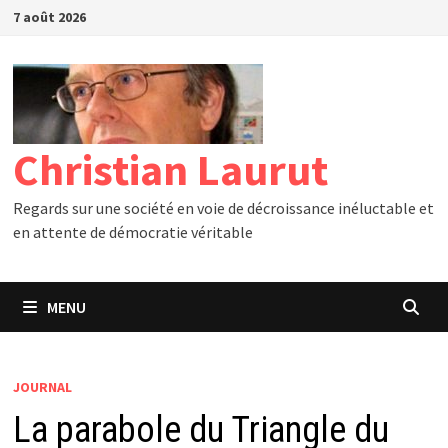
Passer
7 août 2026
au
contenu
Christian Laurut
Regards sur une société en voie de décroissance inéluctable et
en attente de démocratie véritable
MENU
JOURNAL
La parabole du Triangle du