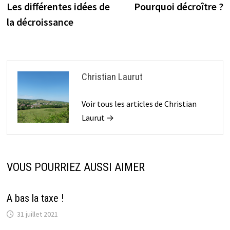
précédente :
s
Les différentes idées de
Pourquoi décroître ?
de
la décroissance
l’article
Christian Laurut
Voir tous les articles de Christian
Laurut →
VOUS POURRIEZ AUSSI AIMER
A bas la taxe !
31 juillet 2021