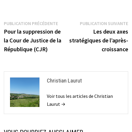
Navigation
Publication
P
PUBLICATION PRÉCÉDENTE
PUBLICATION SUIVANTE
précédente :
s
Pour la suppression de
Les deux axes
de
la Cour de Justice de la
stratégiques de l’après-
l’article
République (CJR)
croissance
Christian Laurut
Voir tous les articles de Christian
Laurut →